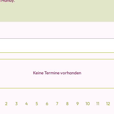
n Handy.
Keine Termine vorhanden
2
3
4
5
6
7
8
9
10
11
12