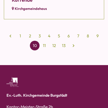
Kirchgemeindehaus
1
2
3
4
5
6
7
8
9
10
11
12
13
Ev.-Luth. Kirchgemeinde Burgstädt
Kantor-Meister-Straße 2b